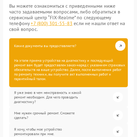
Вы можете ознакомиться с приведенными ниже
часто задаваемыми вопросами, либо обратиться в
сервисный центр “FIX-Realme” по следующему
телефону
+7 (800) 301-55-83
если не нашли ответ на
свой вопрос.
Какие документы вы предоставляете?
На этапе приема устройства на диагностику и последующий
ремонт вам будет предоставлен заказ-наряд с указанием страховых
обязательств на ваше устройство. Далее, после выполнения работ
по ремонту техники, вы получите акт выполненных работ и
гарантийный талон.
Я уже знаю в чем неисправность и какой
ремонт необходим. Для чего проводить
диагностику?
Мне нужен срочный ремонт. Сможете
сделать?
Я хочу, чтобы мое устройство
ремонтировали при мне.