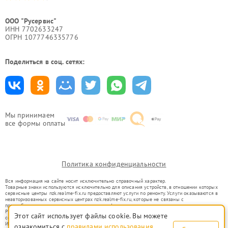
ООО "Русервис"
ИНН 7702633247
ОГРН 1077746335776
Поделиться в соц. сетях:
Мы принимаем
все формы оплаты
Политика конфиденциальности
Вся информация на сайте носит исключительно справочный характер.
Товарные знаки используются исключительно для описания устройств, в отношении которых
сервисные центры nzk.realme-fix.ru предоставляют услуги по ремонту. Услуги оказываются в
неавторизованных сервисных центрах nzk.realme-fix.ru, которые не связаны с
правообладателями товарных знаков или их официальными представителями.
Ремонт осуществляется для устройств, уже введенных в гражданский оборот в соответствии
Этот сайт использует файлы cookie. Вы можете
со статьей 1487 ГК РФ.
Использование товарных знаков не преследует цели индивидуализации услуг или введения
ознакомиться с
правилами использования