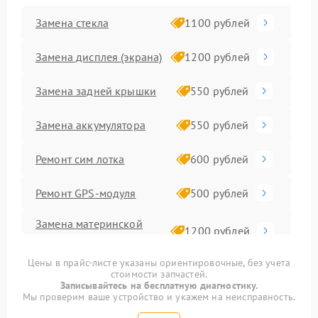
Замена стекла
1100 рублей
Замена дисплея (экрана)
1200 рублей
Замена задней крышки
550 рублей
Замена аккумулятора
550 рублей
Ремонт сим лотка
600 рублей
Ремонт GPS-модуля
500 рублей
Замена материнской
1200 рублей
платы
Цены в прайс-листе указаны ориентировочные, без учета
Ремонт
1000 рублей
стоимости запчастей.
мультиконтроллера
Записывайтесь на бесплатную диагностику.
Мы проверим ваше устройство и укажем на неисправность.
Ремонт динамика
550 рублей