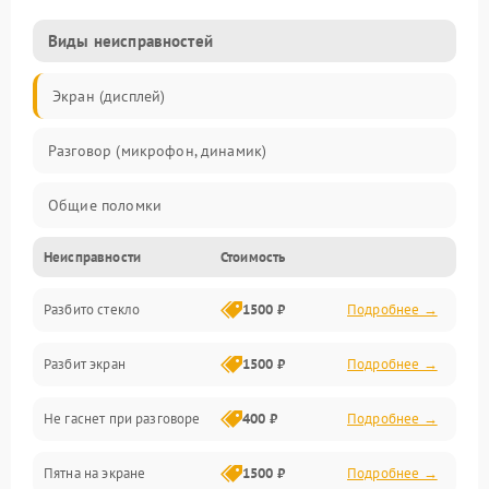
Виды неисправностей
Экран (дисплей)
Разговор (микрофон, динамик)
Общие поломки
Неисправности
Стоимость
Проблемы связи
Разбито стекло
1500 ₽
Подробнее →
Камеры
Разбит экран
1500 ₽
Подробнее →
Проблемы с дисплеем и сенсором
Не гаснет при разговоре
400 ₽
Подробнее →
Зарядка
Пятна на экране
1500 ₽
Подробнее →
Проблемы с питанием, зарядкой и аккумулятором