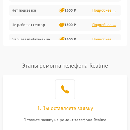
Нет подсветки
1500 ₽
Подробнее →
Проблемы с работой системы, корпусом и другие
Не работает сенсор
1500 ₽
Подробнее →
Мерцает изображение
1500 ₽
Подробнее →
Не работает 3D Touch
2400 ₽
Подробнее →
Этапы ремонта телефона Realme
Не работает Face ID
4000 ₽
Подробнее →
1. Вы оставляете заявку
Оставьте заявку на ремонт телефона Realme