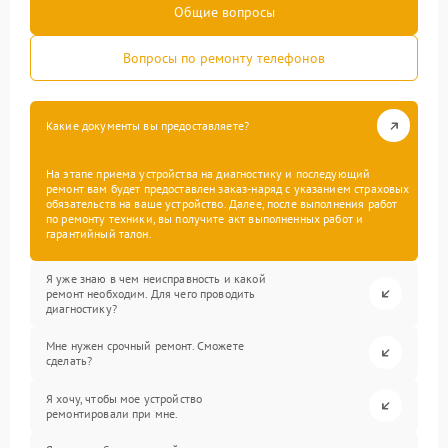
Общие вопросы
Вопросы по ремонту телефонов
Какие документы вы предоставляете?
На этапе приема устройства на диагностику и последующий
ремонт вам будет предоставлен заказ-наряд с указанием страховых
обязательств на ваше устройство. Далее, после выполнения работ
по ремонту техники, вы получите акт выполненных работ и
гарантийный талон.
Я уже знаю в чем неисправность и какой
ремонт необходим. Для чего проводить
диагностику?
Мне нужен срочный ремонт. Сможете
сделать?
Я хочу, чтобы мое устройство
ремонтировали при мне.