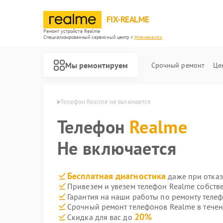
FIX-REALME
Ремонт устройств Realme
Специализированный cервисный центр г.
Нижнекамск
Мы ремонтируем
Срочный ремонт
Це
alme в Нижнекамске
Телефон Realme не включается
Телефон
Realme
Не включается
Бесплатная диагностика
даже при отказ
Привезем и увезем телефон Realme собств
Гарантия на наши работы по ремонту теле
Срочный ремонт телефонов Realme в течен
20%
Скидка для вас до