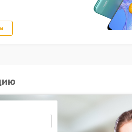
ны
цию