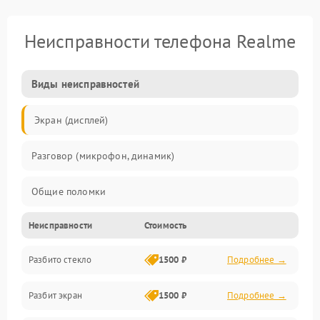
Неисправности телефона Realme
Виды неисправностей
Экран (дисплей)
Разговор (микрофон, динамик)
Общие поломки
Неисправности
Стоимость
Проблемы связи
Разбито стекло
1500 ₽
Подробнее →
Камеры
Разбит экран
1500 ₽
Подробнее →
Проблемы с дисплеем и сенсором