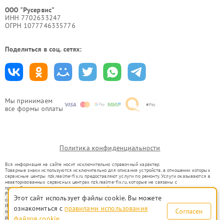
ООО "Русервис"
ИНН 7702633247
ОГРН 1077746335776
Поделиться в соц. сетях:
Мы принимаем
все формы оплаты
Политика конфиденциальности
Вся информация на сайте носит исключительно справочный характер.
Товарные знаки используются исключительно для описания устройств, в отношении которых
сервисные центры nzk.realme-fix.ru предоставляют услуги по ремонту. Услуги оказываются в
неавторизованных сервисных центрах nzk.realme-fix.ru, которые не связаны с
правообладателями товарных знаков или их официальными представителями.
Ремонт осуществляется для устройств, уже введенных в гражданский оборот в соответствии
Этот сайт использует файлы cookie. Вы можете
со статьей 1487 ГК РФ.
Использование товарных знаков не преследует цели индивидуализации услуг или введения
ознакомиться с
правилами использования
Согласен
потребителей в заблуждение, а служит для информирования о предоставляемых услугах по
ремонту техники указанных брендов.
файлов cookie